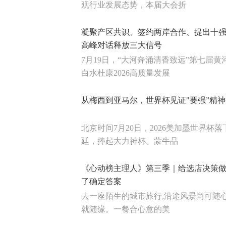
观行业发展态势，本届大会折
凝聚产区共识、签约两岸合作、提出十
高峰对话释放三大信号
7月19日，“大河奔涌清香致远”第七届
白水杜康2026高质量发展
从梅西到亚马尔，世界杯见证"要强”精
北京时间7月20日，2026美加墨世界杯
廷，捧起大力神杯。蒙牛品
《心动榜主理人》第三季｜给选店决策做
了确定答案
去一座陌生的城市旅行,沿途风景尚可随
就随缘。一餐合心意的美