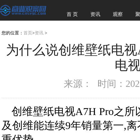
首 页
资讯
观察
经济
图赏
您的位置：
首页
>
资讯
>
为什么说创维壁纸电视A7H
电
来源：
时间：2026-
创维壁纸电视A7H Pro之所
及创维能连续9年销量第一,
重优势。