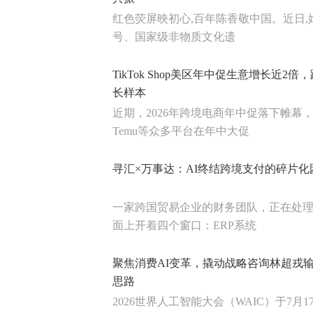
红色荧屏映初心,百年陈香敬中国。近日,始
号、国家级非物质文化遗
TikTok Shop美区年中促生意增长近2
长样本
近期，2026年跨境电商年中促落下帷幕，亚马
Temu等众多平台在年中大促
寻汇×万事达：AI终结跨境支付的碎片化
一家跨国贸易企业的财务团队，正在处
面上开着四个窗口：ERP系统
聚焦消费AI变革，撬动战略咨询林超戎
思路
2026世界人工智能大会（WAIC）于7月