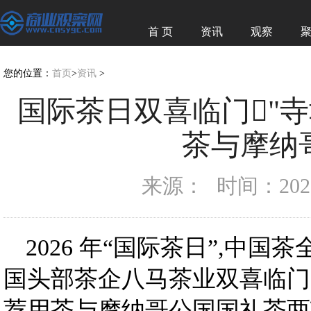
首 页
资讯
观察
经济
图赏
您的位置：
首页
>
资讯
>
国际茶日双喜临门"
茶与摩纳
来源：
时间：2026-
2026 年“国际茶日”,中
国头部茶企八马茶业双喜临门
荐用茶与摩纳哥公国国礼茶两