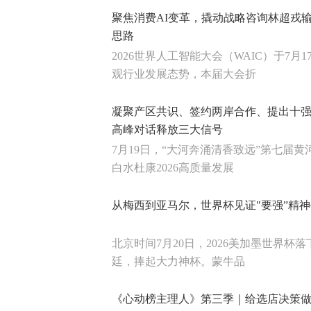
聚焦消费AI变革，撬动战略咨询林超戎
思路
2026世界人工智能大会（WAIC）于7月
观行业发展态势，本届大会折
凝聚产区共识、签约两岸合作、提出十
高峰对话释放三大信号
7月19日，“大河奔涌清香致远”第七届
白水杜康2026高质量发展
从梅西到亚马尔，世界杯见证"要强”精
北京时间7月20日，2026美加墨世界杯
廷，捧起大力神杯。蒙牛品
《心动榜主理人》第三季｜给选店决策做