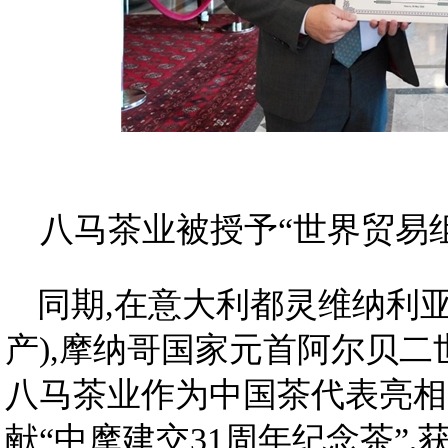
八马茶业被授予“世界贸易
同期,在意大利都灵维纳利
产),摩纳哥国家元首阿尔贝
八马茶业作为中国茶代表亮相
献“中摩建交31周年纪念茶”,