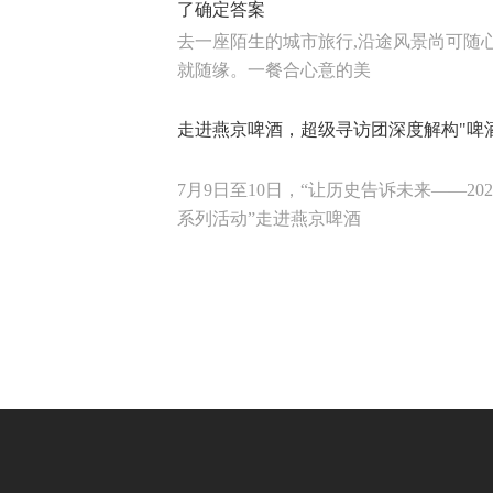
了确定答案
去一座陌生的城市旅行,沿途风景尚可随
就随缘。一餐合心意的美
走进燕京啤酒，超级寻访团深度解构"啤
7月9日至10日，“让历史告诉未来——2
系列活动”走进燕京啤酒