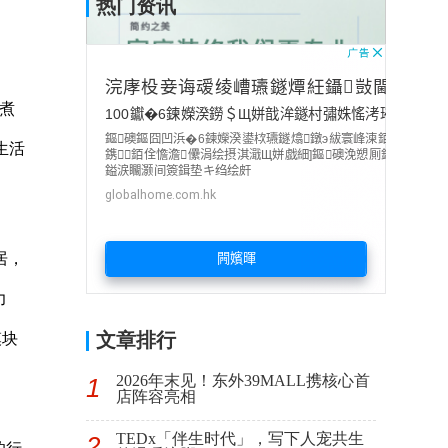
热门资讯
煮
生活
居，
力
文章排行
模块
2026年末见！东外39MALL携核心首
1
店阵容亮相
TEDx「伴生时代」，写下人宠共生
2