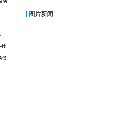
驱动
图片新闻
联
—比
场景