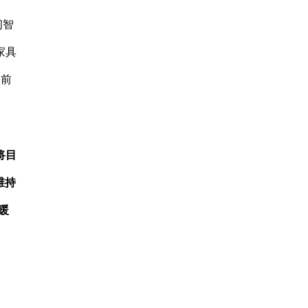
间智
家具
局前
将目
维持
暖