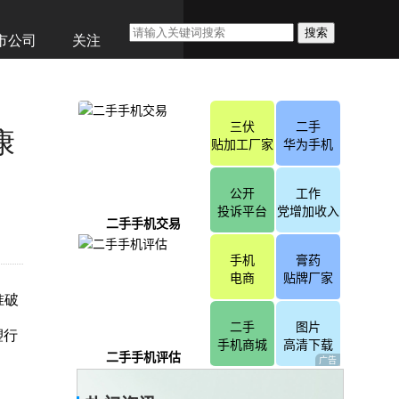
搜索
市公司
关注
康
准破
塑行