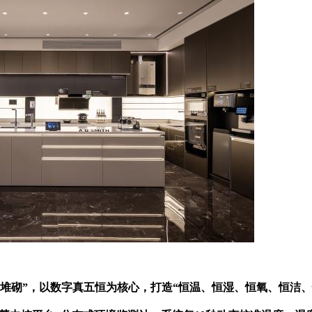
设备堆砌”，以数字真五恒为核心，打造“恒温、恒湿、恒氧、恒洁