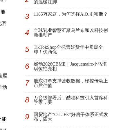
的行
的温暖注脚
智能
1185万家庭，为何选择A.O.史密斯？
3
化赛
全球乳业智慧汇聚乌兰布和以科技创
4
新推动产
TikTokShop全托管好货年中卖爆全
5
球！优商优
燃动2026CBME｜Jacquemaire小马琪
6
琪惊艳亮相
全屋
股东订单支撑营收数据，绿控传动上
7
市后估值
推动
万台级部署后，酷哇科技引入首席科
8
学家，要
国贸地产"O-LIFE”好房子体系正式发
9
个能
布，四大