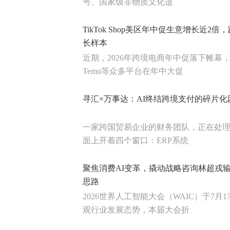
号、国家级非物质文化遗
TikTok Shop美区年中促生意增长近2
长样本
近期，2026年跨境电商年中促落下帷幕，亚马
Temu等众多平台在年中大促
寻汇×万事达：AI终结跨境支付的碎片化
一家跨国贸易企业的财务团队，正在处
面上开着四个窗口：ERP系统
聚焦消费AI变革，撬动战略咨询林超戎
思路
2026世界人工智能大会（WAIC）于7月
观行业发展态势，本届大会折