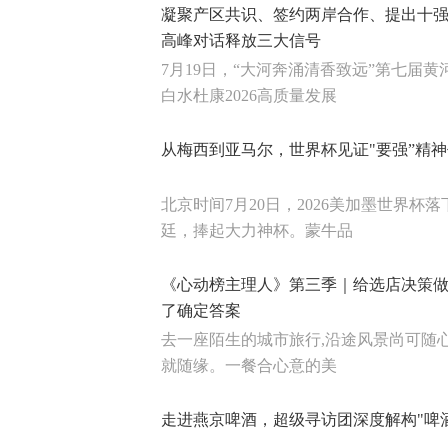
凝聚产区共识、签约两岸合作、提出十
高峰对话释放三大信号
7月19日，“大河奔涌清香致远”第七届
白水杜康2026高质量发展
从梅西到亚马尔，世界杯见证"要强”精
北京时间7月20日，2026美加墨世界杯
廷，捧起大力神杯。蒙牛品
《心动榜主理人》第三季｜给选店决策做
了确定答案
去一座陌生的城市旅行,沿途风景尚可随
就随缘。一餐合心意的美
走进燕京啤酒，超级寻访团深度解构"啤