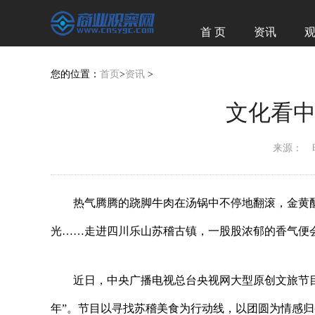
首 页
资讯
经济
图赏
您的位置：
首页
>
资讯
>
文化看
来源：
热气腾腾的跷脚牛肉在汤锅中不停地翻滚，金黄
光……走进四川乐山苏稽古镇，一股股浓郁的香气便
近日，中央广播电视总台央视网大型原创文旅节目
年”。节目以寻找苏稽美食为行动线，以团圆为情感