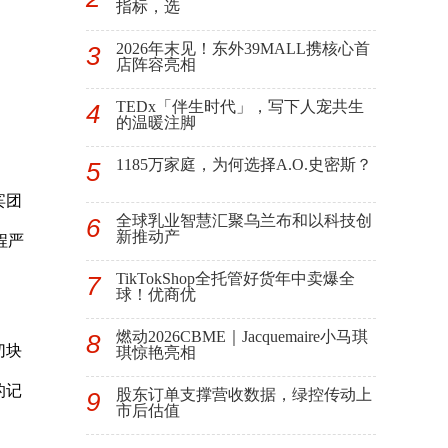
指标，选
2026年末见！东外39MALL携核心首
3
店阵容亮相
TEDx「伴生时代」，写下人宠共生
4
的温暖注脚
1185万家庭，为何选择A.O.史密斯？
5
宾团
全球乳业智慧汇聚乌兰布和以科技创
6
新推动产
程严
TikTokShop全托管好货年中卖爆全
7
球！优商优
燃动2026CBME｜Jacquemaire小马琪
8
切块
琪惊艳亮相
的记
股东订单支撑营收数据，绿控传动上
9
市后估值