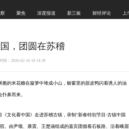
观察
聚焦
深度报道
新三板
财经评论
上
中国，团圆在苏稽
时间：2026-02-16 10:14:38
酥脆的米花糖在簸箩中堆成小山，橱窗里的甜皮鸭闪着诱人的油
会扑鼻而来。
《文化看中国》走进苏稽古镇，录制“新春特别节目·古镇中国
归宿。由尹颂、康震、王楚涵组成的嘉宾团循着石板路、沿着峨眉