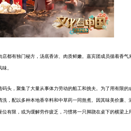
肉店都有独门秘方，汤底香浓、肉质鲜嫩。嘉宾团成员循着香气
风味。
陆码头，聚集了大量从事体力劳动的船工和挑夫。为了用有限的
清洗，配以多种本地香辛料和中草药一同熬煮。因其味美价廉、
座位有限，或为缓解劳作疲乏，习惯将一只脚跷在桌下的横梁上