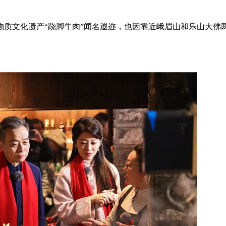
物质文化遗产“跷脚牛肉”闻名遐迩，也因靠近峨眉山和乐山大佛
。