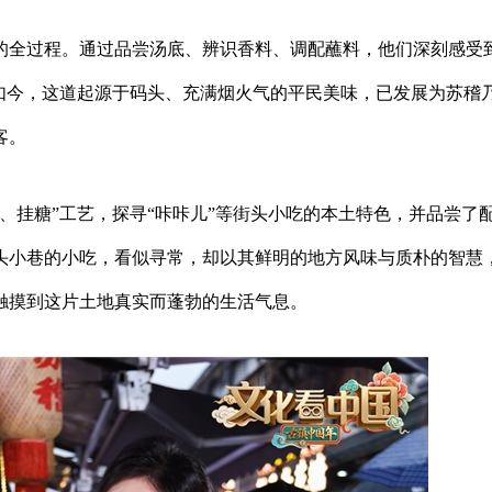
的全过程。通过品尝汤底、辨识香料、调配蘸料，他们深刻感受
如今，这道起源于码头、充满烟火气的平民美味，已发展为苏稽
客。
、挂糖”工艺，探寻“咔咔儿”等街头小吃的本土特色，并品尝了
头小巷的小吃，看似寻常，却以其鲜明的地方风味与质朴的智慧
触摸到这片土地真实而蓬勃的生活气息。