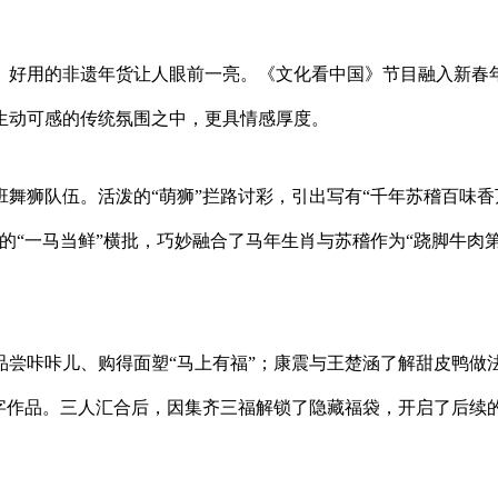
、好用的非遗年货让人眼前一亮。《文化看中国》节目融入新春
生动可感的传统氛围之中，更具情感厚度。
舞狮队伍。活泼的“萌狮”拦路讨彩，引出写有“千年苏稽百味香
的“一马当鲜”横批，巧妙融合了马年生肖与苏稽作为“跷脚牛肉
品尝咔咔儿、购得面塑“马上有福”；康震与王楚涵了解甜皮鸭做
字作品。三人汇合后，因集齐三福解锁了隐藏福袋，开启了后续