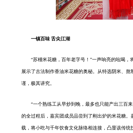
一镇百味 舌尖江湖
“苏稽米花糖，百年老字号！”一声响亮的吆喝
展示了古法制作香油米花糖的奥秘。从特选阴米、熬
谨，极其讲究。
“一个熟练工从早炒到晚，最多也只能产出三百
的全过程后，嘉宾团成员品尝到了刚出炉的米花糖。嘉
载，将小吃与千年饮食文化脉络相连接，凸显该传统