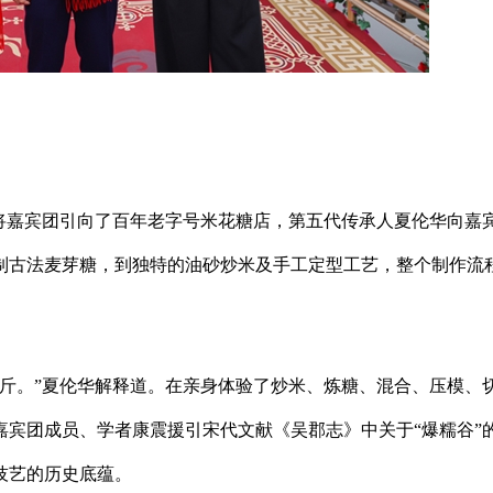
，将嘉宾团引向了百年老字号米花糖店，第五代传承人夏伦华向嘉
制古法麦芽糖，到独特的油砂炒米及手工定型工艺，整个制作流
来斤。”夏伦华解释道。在亲身体验了炒米、炼糖、混合、压模、
宾团成员、学者康震援引宋代文献《吴郡志》中关于“爆糯谷”
技艺的历史底蕴。