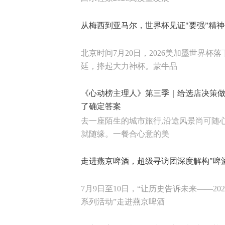
从梅西到亚马尔，世界杯见证"要强”精
北京时间7月20日，2026美加墨世界杯
廷，捧起大力神杯。蒙牛品
《心动榜主理人》第三季｜给选店决策做
了确定答案
去一座陌生的城市旅行,沿途风景尚可随
就随缘。一餐合心意的美
走进燕京啤酒，超级寻访团深度解构"啤
7月9日至10日，“让历史告诉未来——2
系列活动”走进燕京啤酒