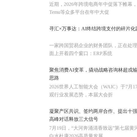
近期，2026年跨境电商年中促落下帷幕，亚马
Temu等众多平台在年中大促
寻汇×万事达：AI终结跨境支付的碎片化
一家跨国贸易企业的财务团队，正在处
面上开着四个窗口：ERP系统
聚焦消费AI变革，撬动战略咨询林超戎
思路
2026世界人工智能大会（WAIC）于7月
观行业发展态势，本届大会折
凝聚产区共识、签约两岸合作、提出十
高峰对话释放三大信号
7月19日，“大河奔涌清香致远”第七届
白水杜康2026高质量发展