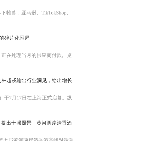
帷幕，亚马逊、TikTokShop、
付的碎片化困局
，正在处理当月的供应商付款。桌
询林超戎输出行业洞见，给出增长
C）于7月17日在上海正式启幕。纵
、提出十强愿景，黄河两岸清香酒
”第七届黄河两岸清香酒高峰对话暨