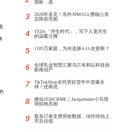
指标，选
2026年末见！东外39MALL携核心首
3
店阵容亮相
面
TEDx「伴生时代」，写下人宠共生
4
的温暖注脚
衡
1185万家庭，为何选择A.O.史密斯？
5
全球乳业智慧汇聚乌兰布和以科技创
6
新推动产
TikTokShop全托管好货年中卖爆全
7
球！优商优
的
燃动2026CBME｜Jacquemaire小马琪
8
琪惊艳亮相
股东订单支撑营收数据，绿控传动上
9
市后估值