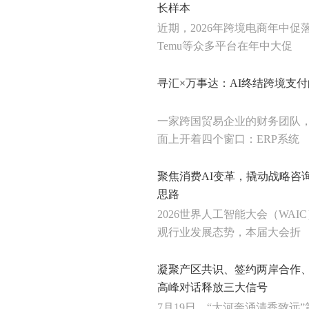
长样本
近期，2026年跨境电商年中促落下
Temu等众多平台在年中大促
寻汇×万事达：AI终结跨境支
一家跨国贸易企业的财务团队
面上开着四个窗口：ERP系统
聚焦消费AI变革，撬动战略咨
思路
2026世界人工智能大会（WAI
观行业发展态势，本届大会折
凝聚产区共识、签约两岸合作
高峰对话释放三大信号
7月19日，“大河奔涌清香致远