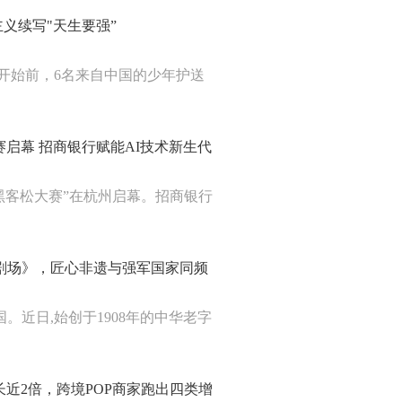
义续写"天生要强”
赛开始前，6名来自中国的少年护送
客松大赛启幕 招商银行赋能AI技术新生代
026青年黑客松大赛”在杭州启幕。招商银行
星剧场》，匠心非遗与强军国家同频
。近日,始创于1908年的中华老字
意增长近2倍，跨境POP商家跑出四类增