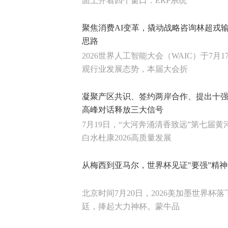
面上开着四个窗口：ERP系统
聚焦消费AI变革，撬动战略咨询林超戎
思路
2026世界人工智能大会（WAIC）于7月
观行业发展态势，本届大会折
凝聚产区共识、签约两岸合作、提出十
高峰对话释放三大信号
7月19日，“大河奔涌清香致远”第七届
白水杜康2026高质量发展
从梅西到亚马尔，世界杯见证"要强”精
北京时间7月20日，2026美加墨世界杯
廷，捧起大力神杯。蒙牛品