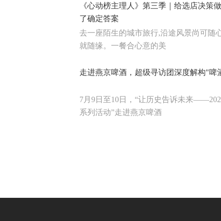
《心动榜主理人》第三季｜给选店决策做
了确定答案
去一座陌生的城市旅行,沿途风景尚可随
就随缘。一餐合心意的美
走进燕京啤酒，超级寻访团深度解构"啤
7月9日至10日，“让历史告诉未来——2
系列活动”走进燕京啤酒